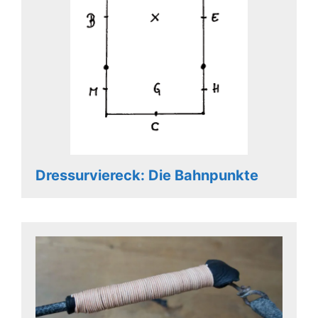
Dressurviereck: Die Bahnpunkte