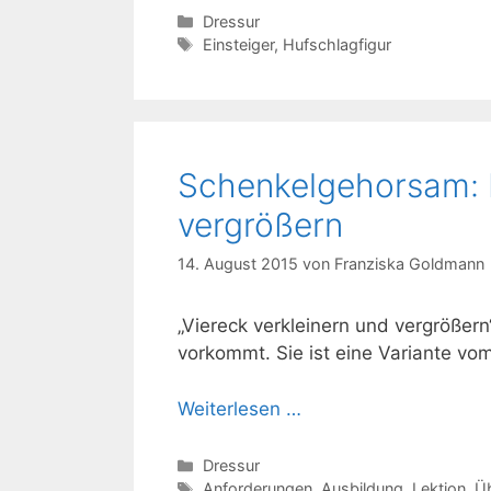
Kategorien
Dressur
Schlagwörter
Einsteiger
,
Hufschlagfigur
Schenkelgehorsam: D
vergrößern
14. August 2015
von
Franziska Goldmann
„Viereck verkleinern und vergrößern
vorkommt. Sie ist eine Variante vo
Weiterlesen …
Kategorien
Dressur
Schlagwörter
Anforderungen
,
Ausbildung
,
Lektion
,
Ü