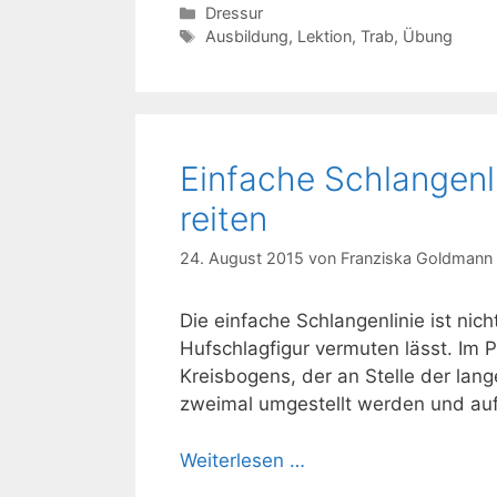
Kategorien
Dressur
Schlagwörter
Ausbildung
,
Lektion
,
Trab
,
Übung
Einfache Schlangenli
reiten
24. August 2015
von
Franziska Goldmann
Die einfache Schlangenlinie ist nic
Hufschlagfigur vermuten lässt. Im P
Kreisbogens, der an Stelle der lang
zweimal umgestellt werden und auf 
Weiterlesen …