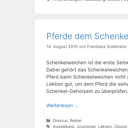
Pferde dem Schenke
14. August 2015
von
Franziska Goldmann
Schenkelweichen ist die erste Seit
Dabei gehört das Schenkelweichen 
Pferd beim Schenkelweichen nicht 
Lektion gut, um dem Pferd die seit
Schenkel-Gehorsam zu überprüfen
Weiterlesen …
Kategorien
Dressur
,
Reiten
Schlagwörter
Ausbildung
,
Joungster
,
Lektion
,
Übung