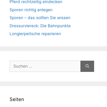
Pferd rechtzeitig eindecken
Sporen richtig anlegen
Sporen – das sollten Sie wissen
Dressurviereck: Die Bahnpunkte
Longierpeitsche reparieren
Suchen
nach:
Seiten