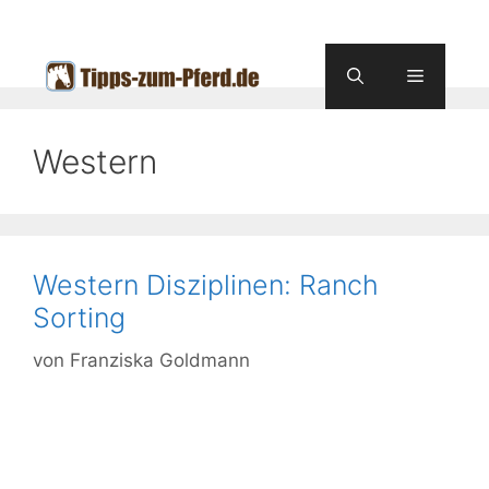
Zum
Inhalt
springen
Menü
Western
Western Disziplinen: Ranch
Sorting
von
Franziska Goldmann