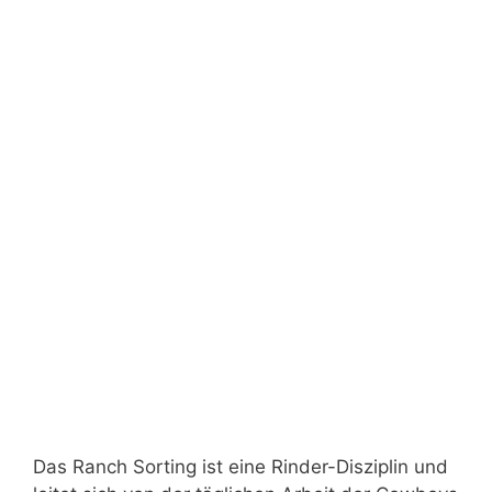
Das Ranch Sorting ist eine Rinder-Disziplin und