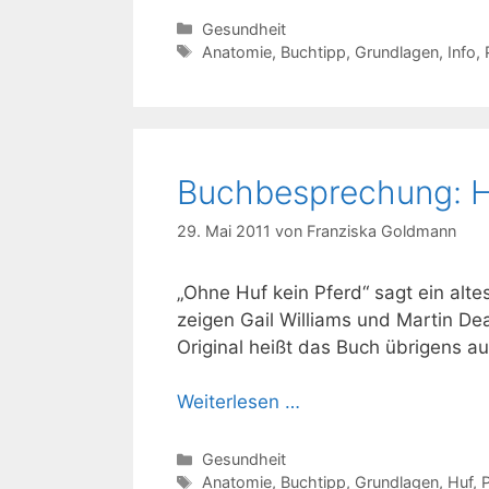
Kategorien
Gesundheit
Schlagwörter
Anatomie
,
Buchtipp
,
Grundlagen
,
Info
,
Buchbesprechung: H
29. Mai 2011
von
Franziska Goldmann
„Ohne Huf kein Pferd“ sagt ein alte
zeigen Gail Williams und Martin De
Original heißt das Buch übrigens au
Weiterlesen …
Kategorien
Gesundheit
Schlagwörter
Anatomie
,
Buchtipp
,
Grundlagen
,
Huf
,