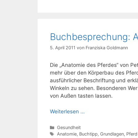
Buchbesprechung: A
5. April 2011
von
Franziska Goldmann
Die „Anatomie des Pferdes“ von Pete
mehr über den Körperbau des Pferd
ausführlicher Beschriftung und erkl
Winkeln zu sehen. Besonderen Wert 
von Außen tasten lassen.
Weiterlesen …
Kategorien
Gesundheit
Schlagwörter
Anatomie
,
Buchtipp
,
Grundlagen
,
Pferd