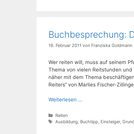
Buchbesprechung: De
16. Februar 2011
von
Franziska Goldmann
Wer reiten will, muss auf seinem Pfe
Thema von vielen Reitstunden und 
näher mit dem Thema beschäftigen 
Reiters“ von Marlies Fischer-Zillin
Weiterlesen …
Kategorien
Reiten
Schlagwörter
Ausbildung
,
Buchtipp
,
Einsteiger
,
Grund