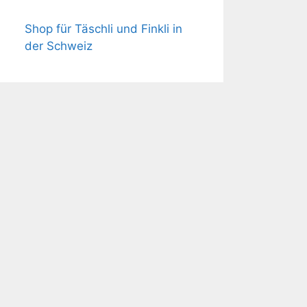
Shop für Täschli und Finkli in
der Schweiz