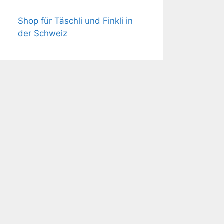
Shop für Täschli und Finkli in
der Schweiz