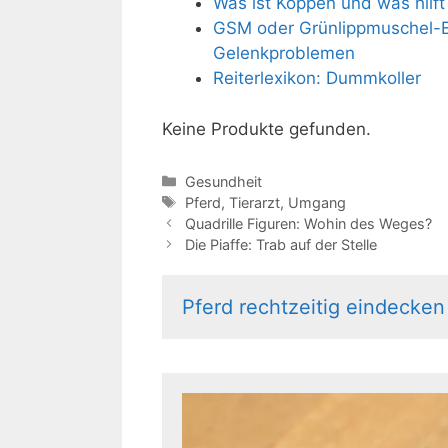
Was ist Koppen und was hilf
GSM oder Grünlippmuschel-Ext
Gelenkproblemen
Reiterlexikon: Dummkoller
Keine Produkte gefunden.
Kategorien
Gesundheit
Schlagwörter
Pferd
,
Tierarzt
,
Umgang
Quadrille Figuren: Wohin des Weges?
Die Piaffe: Trab auf der Stelle
Pferd rechtzeitig eindecken