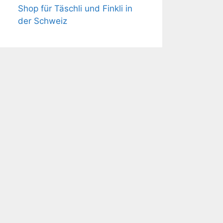
Shop für Täschli und Finkli in
der Schweiz