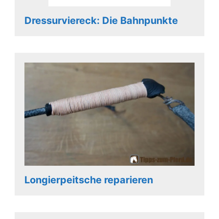
Dressurviereck: Die Bahnpunkte
Longierpeitsche reparieren