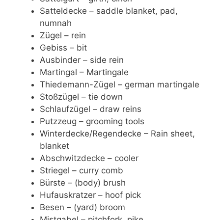
Satteldecke – saddle blanket, pad,
numnah
Zügel – rein
Gebiss – bit
Ausbinder – side rein
Martingal – Martingale
Thiedemann-Zügel – german martingale
Stoßzügel – tie down
Schlaufzügel – draw reins
Putzzeug – grooming tools
Winterdecke/Regendecke – Rain sheet,
blanket
Abschwitzdecke – cooler
Striegel – curry comb
Bürste – (body) brush
Hufauskratzer – hoof pick
Besen – (yard) broom
Mistgabel – pitchfork, pike