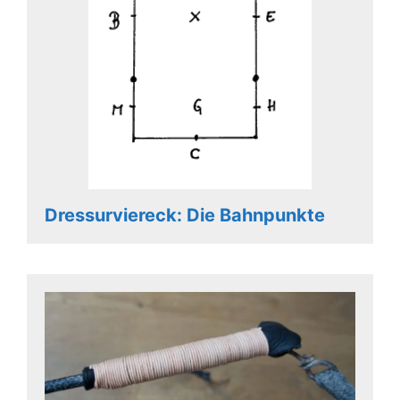
Dressurviereck: Die Bahnpunkte