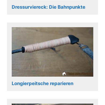
Dressurviereck: Die Bahnpunkte
Longierpeitsche reparieren