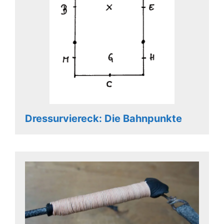
Dressurviereck: Die Bahnpunkte