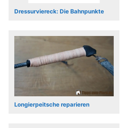
Dressurviereck: Die Bahnpunkte
Longierpeitsche reparieren