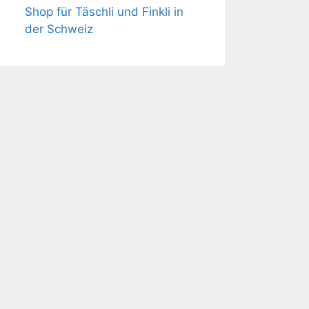
Shop für Täschli und Finkli in
der Schweiz