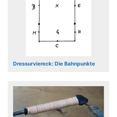
Dressurviereck: Die Bahnpunkte