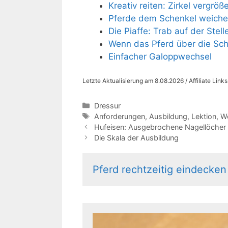
Kreativ reiten: Zirkel vergröß
Pferde dem Schenkel weiche
Die Piaffe: Trab auf der Stell
Wenn das Pferd über die Sch
Einfacher Galoppwechsel
Letzte Aktualisierung am 8.08.2026 / Affiliate Link
Kategorien
Dressur
Schlagwörter
Anforderungen
,
Ausbildung
,
Lektion
,
W
Hufeisen: Ausgebrochene Nagellöcher 
Die Skala der Ausbildung
Pferd rechtzeitig eindecken