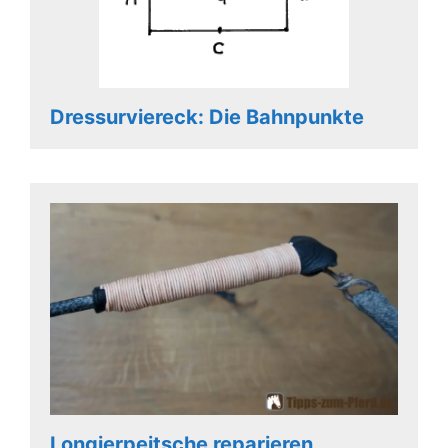
Dressurviereck: Die Bahnpunkte
Longierpeitsche reparieren