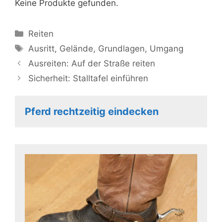
Keine Produkte gefunden.
Kategorien
Reiten
Schlagwörter
Ausritt
,
Gelände
,
Grundlagen
,
Umgang
Ausreiten: Auf der Straße reiten
Sicherheit: Stalltafel einführen
Pferd rechtzeitig eindecken