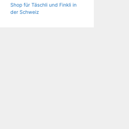
Shop für Täschli und Finkli in
der Schweiz