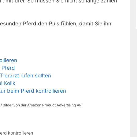
t mit drei. So müssen Sie nicht so lange zählen
gesunden Pferd den Puls fühlen, damit Sie ihn
llieren
s Pferd
Tierarzt rufen sollten
i Kolik
r beim Pferd kontrollieren
s / Bilder von der Amazon Product Advertising API
rd kontrollieren