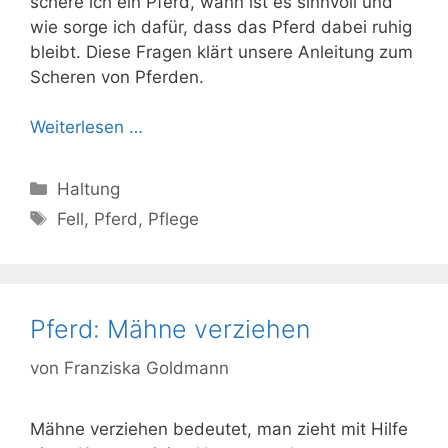
schere ich ein Pferd, wann ist es sinnvoll und
wie sorge ich dafür, dass das Pferd dabei ruhig
bleibt. Diese Fragen klärt unsere Anleitung zum
Scheren von Pferden.
Weiterlesen …
Kategorien
Haltung
Schlagwörter
Fell
,
Pferd
,
Pflege
Pferd: Mähne verziehen
von
Franziska Goldmann
Mähne verziehen bedeutet, man zieht mit Hilfe