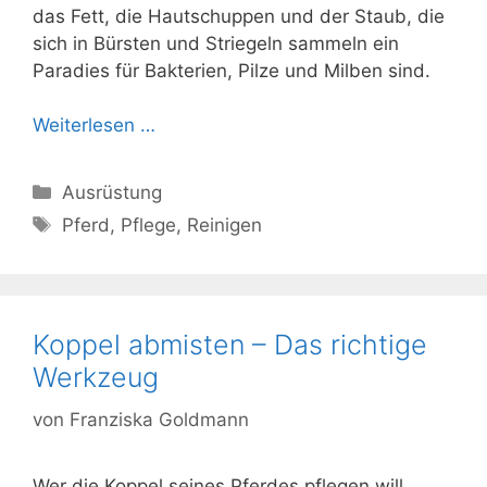
das Fett, die Hautschuppen und der Staub, die
sich in Bürsten und Striegeln sammeln ein
Paradies für Bakterien, Pilze und Milben sind.
Weiterlesen …
Kategorien
Ausrüstung
Schlagwörter
Pferd
,
Pflege
,
Reinigen
Koppel abmisten – Das richtige
Werkzeug
von
Franziska Goldmann
Wer die Koppel seines Pferdes pflegen will,