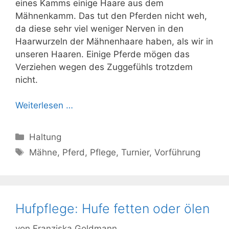
eines Kamms einige Haare aus dem
Mähnenkamm. Das tut den Pferden nicht weh,
da diese sehr viel weniger Nerven in den
Haarwurzeln der Mähnenhaare haben, als wir in
unseren Haaren. Einige Pferde mögen das
Verziehen wegen des Zuggefühls trotzdem
nicht.
Weiterlesen …
Kategorien
Haltung
Schlagwörter
Mähne
,
Pferd
,
Pflege
,
Turnier
,
Vorführung
Hufpflege: Hufe fetten oder ölen
von
Franziska Goldmann