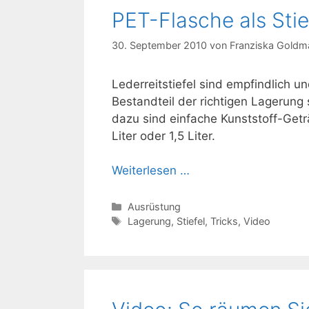
PET-Flasche als Sti
30. September 2010
von
Franziska Goldm
Lederreitstiefel sind empfindlich u
Bestandteil der richtigen Lagerung 
dazu sind einfache Kunststoff-Geträ
Liter oder 1,5 Liter.
Weiterlesen …
Kategorien
Ausrüstung
Schlagwörter
Lagerung
,
Stiefel
,
Tricks
,
Video