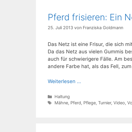
Pferd frisieren: Ein 
25. Juli 2013
von
Franziska Goldmann
Das Netz ist eine Frisur, die sich m
Da das Netz aus vielen Gummis besteh
auch für schwierigere Fälle. Am be
andere Farbe hat, als das Fell, zum
Weiterlesen …
Kategorien
Haltung
Schlagwörter
Mähne
,
Pferd
,
Pflege
,
Turnier
,
Video
,
Vo