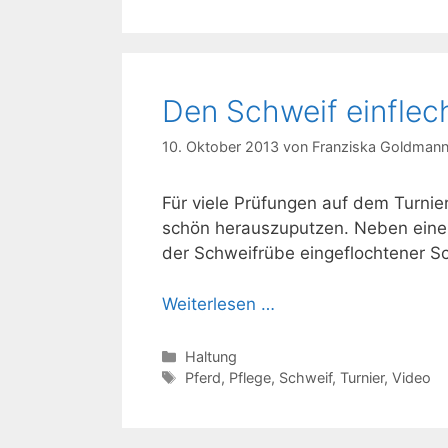
Den Schweif einflec
10. Oktober 2013
von
Franziska Goldman
Für viele Prüfungen auf dem Turnier
schön herauszuputzen. Neben ein
der Schweifrübe eingeflochtener Sc
Weiterlesen …
Kategorien
Haltung
Schlagwörter
Pferd
,
Pflege
,
Schweif
,
Turnier
,
Video