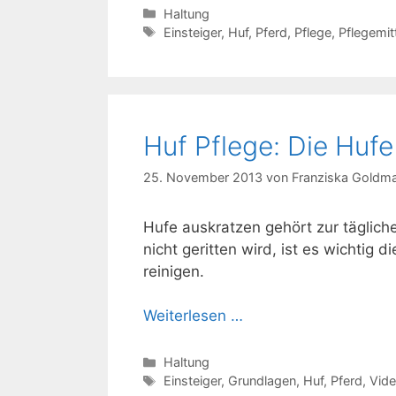
Kategorien
Haltung
Schlagwörter
Einsteiger
,
Huf
,
Pferd
,
Pflege
,
Pflegemit
Huf Pflege: Die Hufe
25. November 2013
von
Franziska Goldm
Hufe auskratzen gehört zur täglich
nicht geritten wird, ist es wichtig 
reinigen.
Weiterlesen …
Kategorien
Haltung
Schlagwörter
Einsteiger
,
Grundlagen
,
Huf
,
Pferd
,
Vid