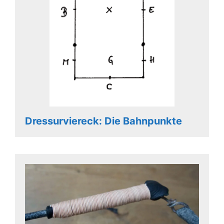
Dressurviereck: Die Bahnpunkte