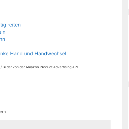
ig reiten
eln
ahn
 linke Hand und Handwechsel
s / Bilder von der Amazon Product Advertising API
hern