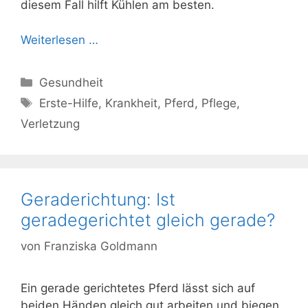
diesem Fall hilft Kühlen am besten.
Weiterlesen …
Kategorien
Gesundheit
Schlagwörter
Erste-Hilfe
,
Krankheit
,
Pferd
,
Pflege
,
Verletzung
Geraderichtung: Ist
geradegerichtet gleich gerade?
von
Franziska Goldmann
Ein gerade gerichtetes Pferd lässt sich auf
beiden Händen gleich gut arbeiten und biegen.