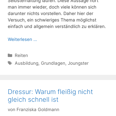
Selbsterhaltung laufen. Diese Aussage hört
man immer wieder, doch viele können sich
darunter nichts vorstellen. Daher hier der
Versuch, ein schwieriges Thema möglichst
einfach und allgemein verständlich zu erklären.
Weiterlesen …
Kategorien
Reiten
Schlagwörter
Ausbildung
,
Grundlagen
,
Joungster
Dressur: Warum fleißig nicht
gleich schnell ist
von
Franziska Goldmann