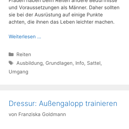
Frauen haben beim Reiten andere Bedürfnisse
und Voraussetzungen als Männer. Daher sollten
sie bei der Ausrüstung auf einige Punkte
achten, die ihnen das Leben leichter machen.
Weiterlesen …
Kategorien
Reiten
Schlagwörter
Ausbildung
,
Grundlagen
,
Info
,
Sattel
,
Umgang
Dressur: Außengalopp trainieren
von
Franziska Goldmann