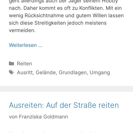
geht allerdings auch der Jäger seinem Hobby
nach. Daher kommt es oft zu Konflikten. Mit ein
wenig Rücksichtnahme und gutem Willen lassen
sich diese Streitigkeiten jedoch meistens
vermeiden.
Weiterlesen …
Kategorien
Reiten
Schlagwörter
Ausritt
,
Gelände
,
Grundlagen
,
Umgang
Ausreiten: Auf der Straße reiten
von
Franziska Goldmann